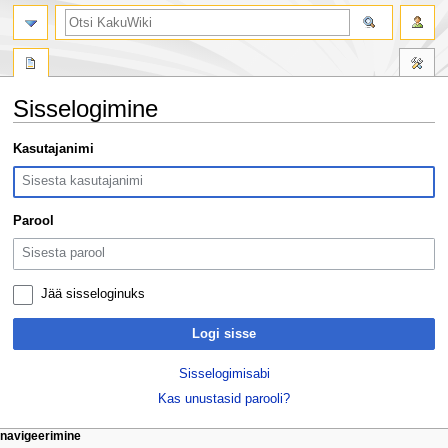
otsing
Sisselogimine
Mine
Mine
Kasutajanimi
navigeerimisribale
otsikasti
Parool
Jää sisseloginuks
Logi sisse
Sisselogimisabi
Kas unustasid parooli?
Navigeerimismenüü
lehetoimingud
isiklikud lehed
navigeerimine