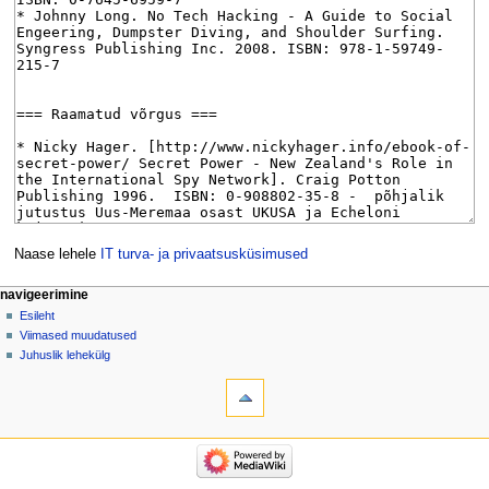
Naase lehele
IT turva- ja privaatsusküsimused
Navigeerimismenüü
lehetoimingud
isiklikud lehed
navigeerimine
artikkel
logi
Esileht
sisse
arutelu
Viimased muudatused
vaata
Juhuslik lehekülg
tööriistad
vaata
lähteteksti
Lingid
siia
ajalugu
Seotud
navigeerimine
muudatused
Esileht
Erileheküljed
Viimased
Lehekülje