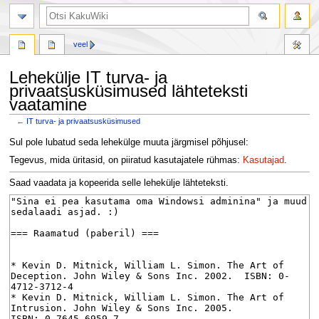
otsing
veel
Lehekülje IT turva- ja
privaatsusküsimused lähteteksti
vaatamine
←
IT turva- ja privaatsusküsimused
Mine
Mine
Sul pole lubatud seda lehekülge muuta järgmisel põhjusel:
navigeerimisribale
otsikasti
Tegevus, mida üritasid, on piiratud kasutajatele rühmas:
Kasutajad
.
Saad vaadata ja kopeerida selle lehekülje lähteteksti.