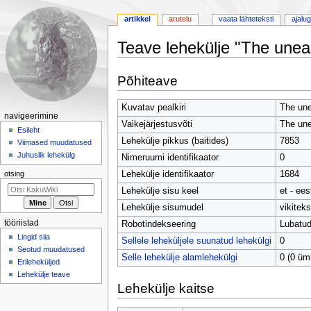
artikkel
arutelu
vaata lähteteksti
ajalu
Teave lehekülje "The unea
Mine
Mine
Põhiteave
navigeerimisribale
otsikasti
Kuvatav pealkiri
The une
Navigeerimismenüü
navigeerimine
Vaikejärjestusvõti
The une
Esileht
Lehekülje pikkus (baitides)
7853
Viimased muudatused
Juhuslik lehekülg
Nimeruumi identifikaator
0
Lehekülje identifikaator
1684
otsing
Lehekülje sisu keel
et - ees
Lehekülje sisumudel
vikiteks
tööriistad
Robotindekseering
Lubatu
Lingid siia
Sellele leheküljele suunatud lehekülgi
0
Seotud muudatused
Selle lehekülje alamlehekülgi
0 (0 üm
Erileheküljed
Lehekülje teave
Lehekülje kaitse