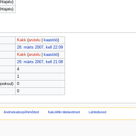
htajatu)
htajatu)
Kakk
(
arutelu
|
kaastöö
)
28. märts 2007, kell 22:09
Kakk
(
arutelu
|
kaastöö
)
29. märts 2007, kell 21:08
4
1
jooksul)
0
0
Andmekaitsepõhimõtted
KakuWiki tiitelandmed
Lahtiütlused