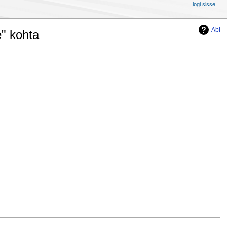
logi sisse
Abi
" kohta