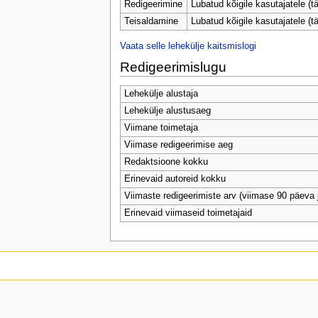
Redigeerimine
Lubatud kõigile kasutajatele (tä
Teisaldamine
Lubatud kõigile kasutajatele (tä
Vaata selle lehekülje kaitsmislogi
Redigeerimislugu
Lehekülje alustaja
Lehekülje alustusaeg
Viimane toimetaja
Viimase redigeerimise aeg
Redaktsioone kokku
Erinevaid autoreid kokku
Viimaste redigeerimiste arv (viimase 90 päeva 
Erinevaid viimaseid toimetajaid